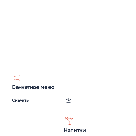
шатрах, или небольшой фуршет. Есть у нас всё необходимое
и для того, чтобы бракосочетание проходило под весёлую
музыку. В развлекательной программе по вашему желанию
будут участвовать профессиональные артисты и музыканты.
Гвоздём вечера станет яркоеогненное шоу. Обратившись к
нам, вы сможете получить весь спектр услуг для
новобрачных, которые предлагают лучшие отели
Подмосковья. Мы возьмём на себя украшение банкетного
зала, приготовление пищи, обслуживание за столами и т.д.
Банкетное меню
Скачать
Напитки