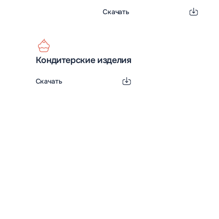
Скачать
Кондитерские изделия
Скачать
Выездные церемонии
По Вашему сценарию наши специалисты организуют
невероятно трогательную и красивую неофициальную
церемонию. Символическое бракосочетание на берегу
Истринского водохранилища или на открытой лужайке
среди вековых деревьев обязательно запомнится как самим
новобрачным, так и гостям.