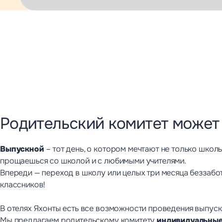
Яхонты Истра
Спецпредложения
Афиша
Новости
Контакты управляющей
компании
Вакансии
Родительский комитет может 
Выпускной
– тот день, о котором мечтают не только школь
прощаешься со школой и с любимыми учителями.
Впереди — переход в школу или целых три месяца беззаботн
классников!
В отелях Яхонты есть все возможности проведения выпус
Мы предлагаем родительскому комитету
индивидуальные