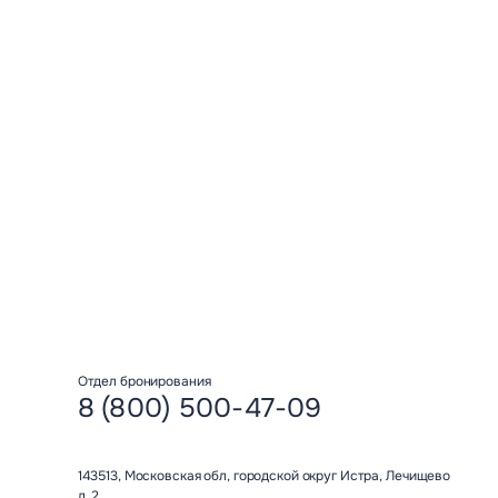
Нажимая кнопку “Отпр
обработку персональ
Отправить
Отдел бронирования
8 (800) 500-47-09
143513, Московская обл, городской округ Истра, Лечищево
д. 2