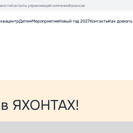
овости
Контакты управляющей компании
Вакансии
аквацентр
Детям
Мероприятия
Новый год 2027
Контакты
Как доехать
 в ЯХОНТАХ!