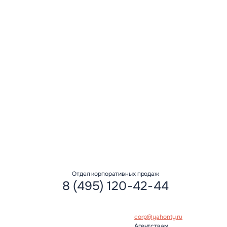
авить” вы даете свое согласие на
ных данных
Отдел корпоративных продаж
8 (495) 120-42-44
corp@yahonty.ru
Агентствам