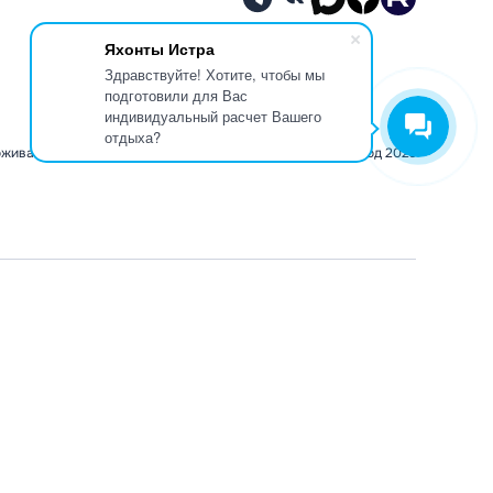
Яхонты Истра
Здравствуйте! Хотите, чтобы мы
подготовили для Вас
индивидуальный расчет Вашего
отдыха?
оживание
Рестораны
СПА и аквацентр
Мероприятия
Новый год 2026
Возьми
друга с
собой!