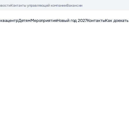
овости
Контакты управляющей компании
Вакансии
аквацентр
Детям
Мероприятия
Новый год 2027
Контакты
Как доехать