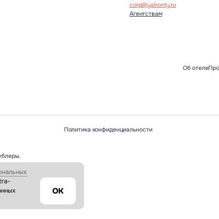
corp@yahonty.ru
Агентствам
Об отеле
Пр
Политика конфиденциальности
ублеры.
ональных
tra-
ОК
анных