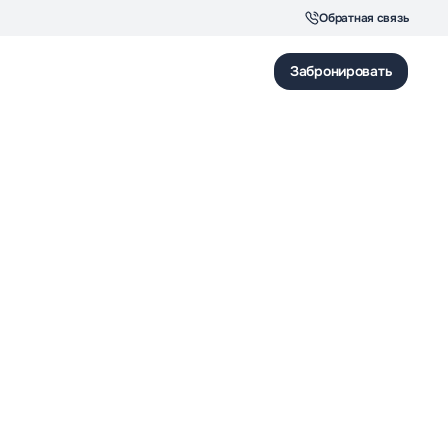
Обратная связь
Забронировать
Для звонков по Москве
Ресепшн отеля
8 (495) 150-28-34
8 (495) 545-41-44
Для звонков по России
Корпоративный отдел
8 (495) 150-28-34
8 (495) 120-42-44